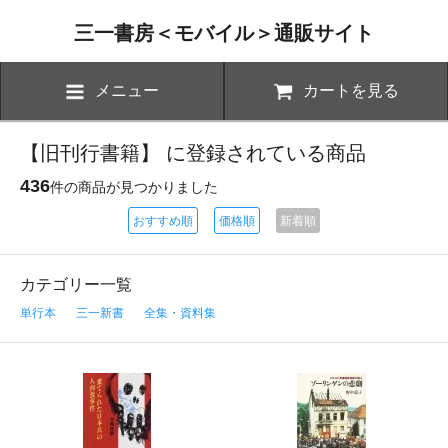
三一書房＜モバイル＞通販サイト
メニュー
カートを見る
【旧刊行書籍】 に登録されている商品
436
件の商品が見つかりました
おすすめ順
価格順
新着順
カテゴリー一覧
単行本
三一新書
全集・資料集