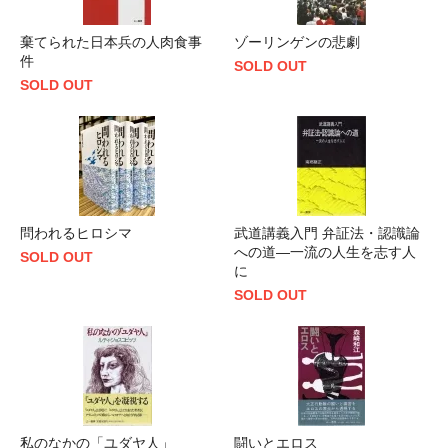
棄てられた日本兵の人肉食事
ゾーリンゲンの悲劇
件
SOLD OUT
SOLD OUT
問われるヒロシマ
武道講義入門 弁証法・認識論
への道―一流の人生を志す人
SOLD OUT
に
SOLD OUT
私のなかの「ユダヤ人」
闘いとエロス