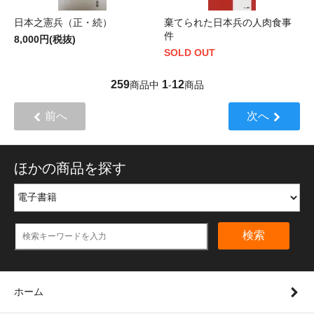
日本之憲兵（正・続）
棄てられた日本兵の人肉食事
件
8,000円(税抜)
SOLD OUT
259
1
12
商品中
-
商品
前へ
次へ
ほかの商品を探す
検索
ホーム