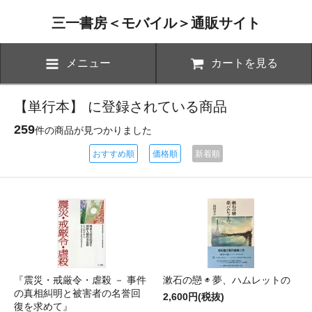
三一書房＜モバイル＞通販サイト
メニュー
カートを見る
【単行本】 に登録されている商品
259
件の商品が見つかりました
おすすめ順
価格順
新着順
『震災・戒厳令・虐殺 － 事件
漱石の戀 ◉ 夢、ハムレットの
の真相糾明と被害者の名誉回
2,600円(税抜)
復を求めて』