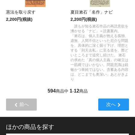
憲法を取り戻す
夏目漱石「名作」ナビ
2,200円(税抜)
2,200円(税抜)
誰もが知る漱石作品の再読意欲を
沸かせる「ナビ」＝読書案内。
「漱石は、個人主義が抱える孤独、
虚無、人間不信といった厄介な問題
を、具体的に深く掘り下げ、理想と
する「則天去私」に至る道を、際ど
いところまで追究し続けた。 漱石
の求めた「真の個人主義」の確立は
一筋縄ではいかない。問題意識は鋭
敏かつ単純ではない。含蓄ある内容
は、どこまでも奥深い」あとがきよ
り
594
1
12
商品中
-
商品
前へ
次へ
ほかの商品を探す