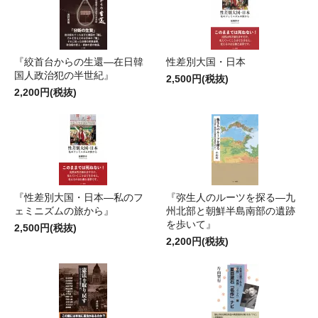
『絞首台からの生還―在日韓
性差別大国・日本
国人政治犯の半世紀』
2,500円(税抜)
2,200円(税抜)
『性差別大国・日本―私のフ
『弥生人のルーツを探る―九
ェミニズムの旅から』
州北部と朝鮮半島南部の遺跡
を歩いて』
2,500円(税抜)
2,200円(税抜)