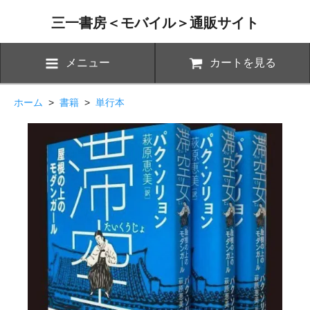
三一書房＜モバイル＞通販サイト
メニュー
カートを見る
ホーム
>
書籍
>
単行本