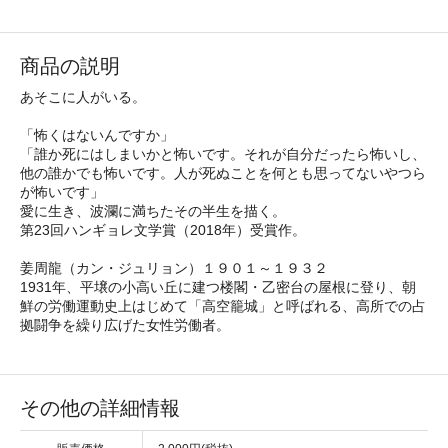
商品の説明
あそこに人がいる。
「怖くはないんですか」
「誰か死にはしまいかと怖いです。それが自分だったら怖いし、
他の誰かでも怖いです。人が死ぬことを何とも思ってないやつら
が怖いです」
愛に生き、波瀾に満ちたその半生を描く。
第23回ハンギョレ文学賞（2018年）受賞作。
姜周龍（カン・ジュリョン）１９０１～１９３２
1931年、平壌の小高い丘に建つ楼閣・乙密台の屋根に登り、朝
鮮の労働運動史上はじめて「高空籠城」と呼ばれる、高所での占
拠闘争を繰り広げた女性労働者。
その他の詳細情報