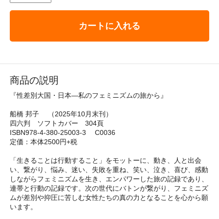
カートに入れる
商品の説明
『性差別大国・日本―私のフェミニズムの旅から』
船橋 邦子 （2025年10月末刊）
四六判 ソフトカバー 304頁
ISBN978-4-380-25003-3 C0036
定価：本体2500円+税
「生きることは行動すること」をモットーに、動き、人と出会
い、繋がり、悩み、迷い、失敗を重ね、笑い、泣き、喜び、感動
しながらフェミニズムを生き、エンパワーした旅の記録であり、
連帯と行動の記録です。次の世代にバトンが繋がり、フェミニズ
ムが差別や抑圧に苦しむ女性たちの真の力となることを心から願
います。