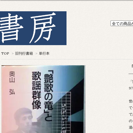
TOP
>
旧刊行書籍
>
単行本
「
97
世
て
で
の
達