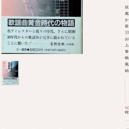
目
風
か
双
三
お
上
青
映
風
結
S
特