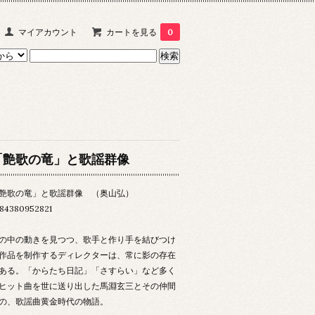
マイアカウント
カートを見る
0
「艶歌の竜」と歌謡群像
艶歌の竜」と歌謡群像 （奥山弘）
84380952821
の中の動きを見つつ、歌手と作り手を結びつけ
作品を制作するディレクターは、常に影の存在
ある。「からたち日記」「さすらい」など多く
ヒット曲を世に送り出した馬淵玄三とその仲間
の、歌謡曲黄金時代の物語。