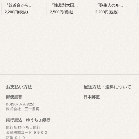
『絞首台からの生還―在日韓国人政治犯の半世紀』
『性差別大国・日本―私のフェミニズムの旅から』
『弥生人のルーツを探る―九州北部と朝鮮半島南部の遺跡を歩いて』
2,200円(税抜)
2,500円(税抜)
2,200円(税抜)
お支払い方法
配送方法・送料について
郵便振替
日本郵便
00190-3-708251
株式会社 三一書房
銀行振込 ゆうちょ銀行
銀行名 ゆうちょ銀行
金融機関コード ９９００
店番 ０１９