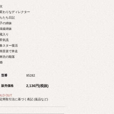
次
変わりなディレクター
らたち日記
子の姉妹
味線姉妹
蔵入り
昇気流
春スター復活
画音楽で奔走
来坊の陥落
婚
型番
95282
2,136円(税抜)
販売価格
OLD OUT
定商取引法に基づく表記 (返品など)