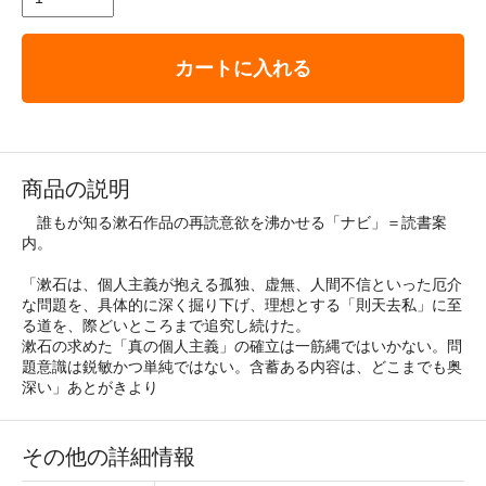
カートに入れる
商品の説明
誰もが知る漱石作品の再読意欲を沸かせる「ナビ」＝読書案
内。
「漱石は、個人主義が抱える孤独、虚無、人間不信といった厄介
な問題を、具体的に深く掘り下げ、理想とする「則天去私」に至
る道を、際どいところまで追究し続けた。
漱石の求めた「真の個人主義」の確立は一筋縄ではいかない。問
題意識は鋭敏かつ単純ではない。含蓄ある内容は、どこまでも奥
深い」あとがきより
その他の詳細情報